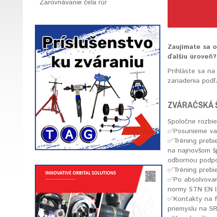
Zarovnávanie čela rúr
Zaujímate sa o
ďalšiu úroveň?
Prihláste sa na
zariadenia podľ
ZVÁRAČSKÁ Š
Spoločne rozbi
✅️Posunieme vaš
✅️Tréning preb
na najnovšom šp
odbornou podpo
✅️Tréning prebi
✅️Po absolvovan
normy STN EN I
✅️Kontakty na f
priemyslu na SR