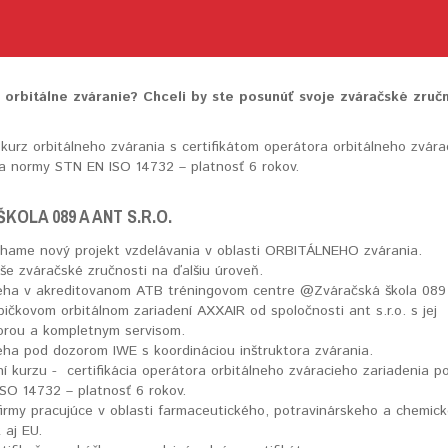
 orbitálne zváranie? Chceli by ste posunúť svoje zváračské zručn
 kurz orbitálneho zvárania s certifikátom operátora orbitálneho zvára
a normy STN EN ISO 14732 – platnosť 6 rokov.
KOLA 089 A ANT S.R.O.
ehame nový projekt vzdelávania v oblasti ORBITÁLNEHO zvárania.
e zváračské zručnosti na ďalšiu úroveň.
ieha v akreditovanom ATB tréningovom centre @Zváračská škola 08
ičkovom orbitálnom zariadení AXXAIR od spoločnosti ant s.r.o. s jej
rou a kompletnym servisom.
eha pod dozorom IWE s koordináciou inštruktora zvárania.
í kurzu - certifikácia operátora orbitálneho zváracieho zariadenia p
SO 14732 – platnosť 6 rokov.
irmy pracujúce v oblasti farmaceutického, potravinárskeho a chemic
 aj EU.