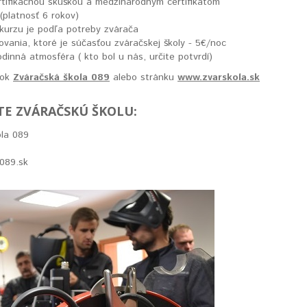
rtifikačnou skúškou a medzinárodným certifikátom
platnosť 6 rokov)
kurzu je podľa potreby zvárača
vania, ktoré je súčasťou zváračskej školy - 5€/noc
odinná atmosféra ( kto bol u nás, určite potvrdí)
ook
Zváračská škola 089
alebo stránku
www.zvarskola.sk
E ZVÁRAČSKÚ ŠKOLU:
la 089
a089.sk