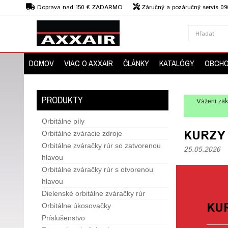
€
Doprava nad 150 € ZADARMO
Záručný a pozáručný servis 09
strojov
DOMOV
VIAC O AXXAIR
ČLÁNKY
KATALÓGY
OBCHO
PRODUKTY
Vážení zák
Orbitálne píly
KURZY
Orbitálne zváracie zdroje
Orbitálne zváračky rúr so zatvorenou
25.05.2026
hlavou
Orbitálne zváračky rúr s otvorenou
hlavou
Dielenské orbitálne zváračky rúr
KU
Orbitálne úkosovačky
Príslušenstvo