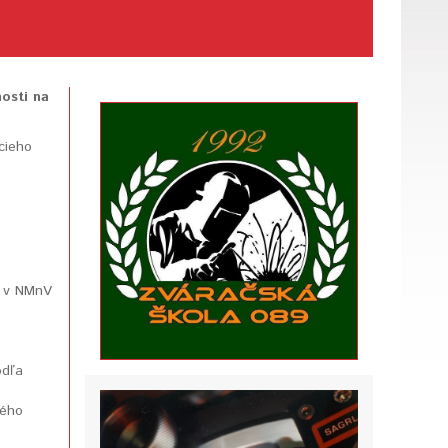
osti na
cieho
9 v NMnV
odľa
kého