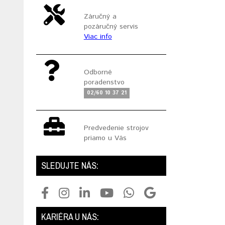
Záručný a
pozáručný servis
Viac info
Odborné
poradenstvo
02/60 10 37 21
Predvedenie strojov
priamo u Vás
SLEDUJTE NÁS:
KARIÉRA U NÁS: