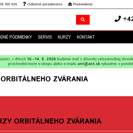
08 105 526
Odborné poradenstvo
Predvedenie
+42
DNÉ PODMIENKY
SERVIS
KURZY
KONTAKT
azníci, v dňoch
10.–14. 8. 2026
budeme mať z dôvodu celozávodnej dovol
prostredníctvom e-shopu alebo e-mailu
ant@ant.sk
vybavíme v ponde
 ORBITÁLNEHO ZVÁRANIA
RZY ORBITÁLNEHO ZVÁRANIA