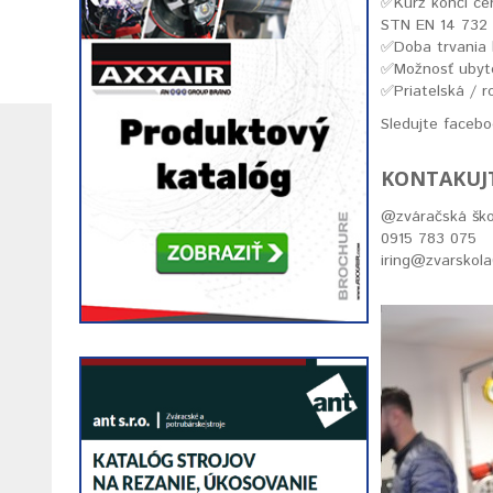
✅️Kurz končí ce
STN EN 14 732 (
✅️Doba trvania 
✅️Možnosť ubyto
✅️Priatelská / r
Sledujte faceb
KONTAKUJT
@zváračská ško
0915 783 075
iring@zvarskol