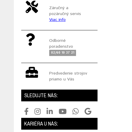
Záručný a
pozáručný servis
Viac info
Odborné
poradenstvo
02/60 10 37 21
Predvedenie strojov
priamo u Vás
SLEDUJTE NÁS:
KARIÉRA U NÁS: