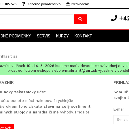
08 105 526
Odborné poradenstvo
Predvedenie
+42
DNÉ PODMIENKY
SERVIS
KURZY
KONTAKT
rihlásiť sa
azníci, v dňoch
10.–14. 8. 2026
budeme mať z dôvodu celozávodnej dovol
prostredníctvom e-shopu alebo e-mailu
ant@ant.sk
vybavíme v ponde
KAZNÍK
PRIHLÁ
si nový zákaznícky účet
Som už 
svojho 
 účtu budete môcť nakupovať rýchlejšie,
šie okrem toho získate
zľavu na celý sortiment
E-mail:
álnych strojov a náradia
či iné výhody. Pridajte
ČOVAŤ