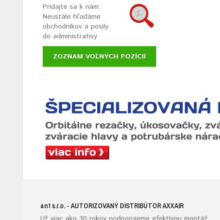
Pridajte sa k nám.
Neustále hľadáme
obchodníkov a posily
do administratívy
ZOZNAM VOĽNÝCH POZÍCIÍ
ant s.r.o.
- AUTORIZOVANÝ DISTRIBÚTOR AXXAIR
Už viac ako 30 rokov podporujeme efektívnu montáž