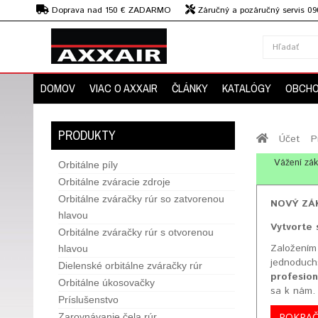
€
Doprava nad 150 € ZADARMO
Záručný a pozáručný servis 09
strojov
DOMOV
VIAC O AXXAIR
ČLÁNKY
KATALÓGY
OBCHO
PRODUKTY
Účet
P
Vážení zák
Orbitálne píly
Orbitálne zváracie zdroje
Orbitálne zváračky rúr so zatvorenou
NOVÝ ZÁ
hlavou
Vytvorte 
Orbitálne zváračky rúr s otvorenou
Založením
hlavou
jednoduch
Dielenské orbitálne zváračky rúr
profesion
Orbitálne úkosovačky
sa k nám.
Príslušenstvo
POKRA
Zarovnávanie čela rúr