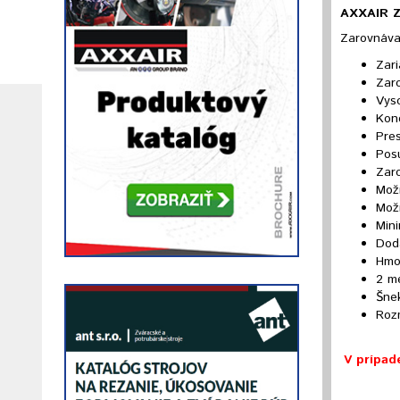
AXXAIR Z
Zarovnáva
Zari
Zaro
Vyso
Konc
Pre
Pos
Zar
Mož
Mož
Min
Dodá
Hmo
2 me
Šne
Roz
V prípad