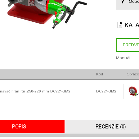
Odbo
KAT
PREDVE
Manuál
Kód
Obrázo
návač hrán rúr Ø50-220 mm DC221-BM2
DC221-BM2
POPIS
RECENZIE (0)