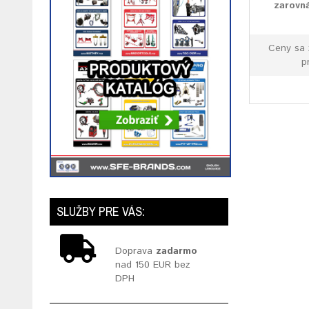
zarovná
Ceny sa 
p
SLUŽBY PRE VÁS:
Doprava
zadarmo
nad 150 EUR bez
DPH