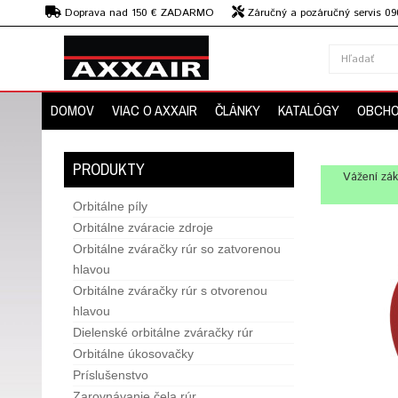
€
Doprava nad 150 € ZADARMO
Záručný a pozáručný servis 09
strojov
DOMOV
VIAC O AXXAIR
ČLÁNKY
KATALÓGY
OBCHO
PRODUKTY
Vážení zák
Orbitálne píly
Orbitálne zváracie zdroje
Orbitálne zváračky rúr so zatvorenou
hlavou
Orbitálne zváračky rúr s otvorenou
hlavou
Dielenské orbitálne zváračky rúr
Orbitálne úkosovačky
Príslušenstvo
Zarovnávanie čela rúr