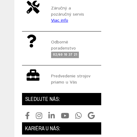
Záručný a
pozáručný servis
Viac info
Odborné
poradenstvo
02/60 10 37 21
Predvedenie strojov
priamo u Vás
SLEDUJTE NÁS:
KARIÉRA U NÁS: