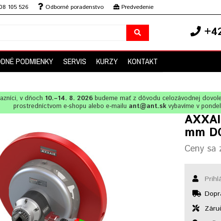
08 105 526
Odborné poradenstvo
Predvedenie
+42
DNÉ PODMIENKY
SERVIS
KURZY
KONTAKT
azníci, v dňoch
10.–14. 8. 2026
budeme mať z dôvodu celozávodnej dovol
prostredníctvom e-shopu alebo e-mailu
ant@ant.sk
vybavíme v ponde
AXXAI
mm D
Ceny sa z
Prihl
Dopr
Záruč