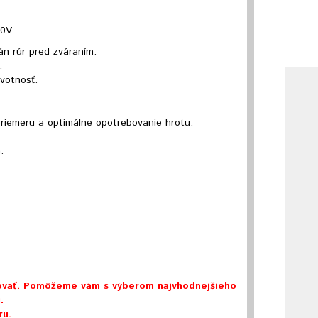
30V
án rúr pred zváraním.
.
ivotnosť.
riemeru a optimálne opotrebovanie hrotu.
.
tovať. Pomôžeme vám s výberom najvhodnejšieho
.
ru.