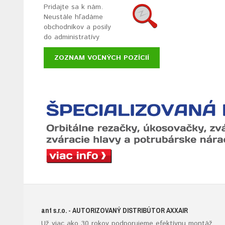
Pridajte sa k nám.
Neustále hľadáme
obchodníkov a posily
do administratívy
ZOZNAM VOĽNÝCH POZÍCIÍ
ant s.r.o.
- AUTORIZOVANÝ DISTRIBÚTOR AXXAIR
Už viac ako 30 rokov podporujeme efektívnu montáž