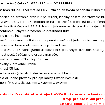
arovnávač čela rúr Ø50-220 mm DC221-BM2
č hrán rúr od Ø 50 mm do Ø220 mm so sieťovým pohonom 1100W 2
adenie na zrážanie hrán rúr po rezaní, ideálny nástroj na zrážanie hr
vnáva hrany rúr bez deformácie rúr - ostrosť a presnosť je zaručená
kokvalitné čepele HSS TIALN - obojstranné ostrie pre dlhotrvajúcu ž
entrické uchytenie zabraňuje deformácii rúry.
sný manuálny posun.
uvné nastavenie držiaka stroja ponúka možnosť jednoduchej zmeny p
ovnávanie hrán a úkosovanie v jednom kroku.
nosť 30° a 45° vonkajšieho úkosovania s prídavným držiakom nástroja
nosť použiť súčasne dva zarovnávače.
imálna priama dĺžka rúry: 62 mm
vaný v drevenej krabici.
tnosť 55 kg.
chanické rýchlosti + elektrický menič rýchlosti.
k a ozubené prevody pre optimálny rozsah rýchlostí.
mery (V x D x Š): 327mm x 425mm x 540mm
e akýchkoľvek otázok o strojoch AXXAIR nás neváhajte kontak
stroja pre efektívnu prácu
Získajte ponuku šitú na mie