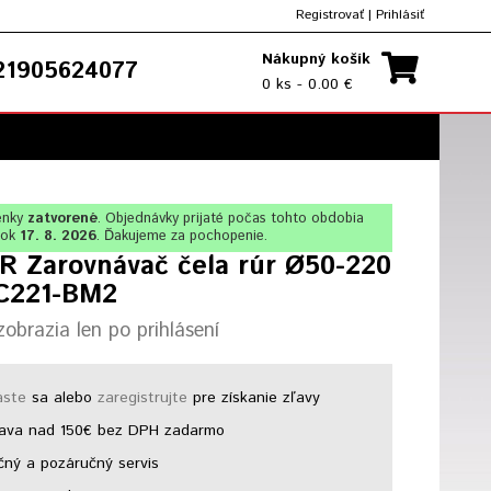
Registrovať
|
Prihlásiť
Nákupný košík
1905624077
0 ks - 0.00 €
enky
zatvorené
. Objednávky prijaté počas tohto obdobia
lok
17. 8. 2026
. Ďakujeme za pochopenie.
R Zarovnávač čela rúr Ø50-220
C221-BM2
obrazia len po prihlásení
áste
sa alebo
zaregistrujte
pre získanie zľavy
ava nad 150€ bez DPH zadarmo
ný a pozáručný servis