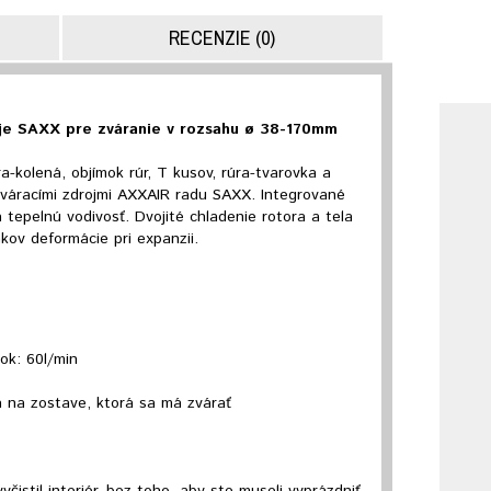
RECENZIE (0)
oje SAXX pre zváranie v rozsahu ø 38-170mm
a-kolená, objímok rúr, T kusov, rúra-tvarovka a
zváracími zdrojmi AXXAIR radu SAXX. Integrované
 tepelnú vodivosť. Dvojité chladenie rotora a tela
kov deformácie pri expanzii.
ok: 60l/min
a na zostave, ktorá sa má zvárať