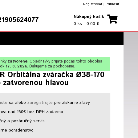
Registrovať
|
Prihlásiť
Nákupný košík
1905624077
0 ks - 0.00 €
enky
zatvorené
. Objednávky prijaté počas tohto obdobia
lok
17. 8. 2026
. Ďakujeme za pochopenie.
R Orbitálna zváračka Ø38-170
 zatvorenou hlavou
áste
sa alebo
zaregistrujte
pre získanie zľavy
ava nad 150€ bez DPH zadarmo
ný a pozáručný servis
rné poradenstvo