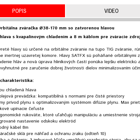
POPIS
VIDEO
rbitálna zváračka Ø38-170 mm so zatvorenou hlavou
 hlava s kvapalinovým chladením a 8 m káblom pre zváracie zdr
reté hlavy sú určené na orbitálne zváranie na tupo TIG zváranie, rúr
lne inertnej uzavretej komore. Hlavy SATFX sú poháňané orbitálnymi 
denie hláv a nová úprava hliníkových častí ponúka lepšiu elektrickú a
evyhnutné pre zaručenie dobrej životnosti dielov minimalizovaním účin
charakteristika:
ou chladená hlava
lejová prevádzka: kompatibilná s normami pre čisté priestory
my prívod plynu s optimalizovaným systémom difúzie plynu. Max priet
íkové upínacie čeľuste
gonomické rukoväte, ktoré uľahčujú manipuláciu a umiestnenie stroj
egrované nastavenie odskoku elektród
vodný kábel 8m
áračské sklá pre náhľad a ochranu zraku (odtieň 10)