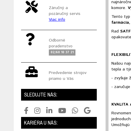
najnáročn
Záručný a
komore.
Vý
pozáručný servis
Tento typ
Viac info
farmácia,
Rad
SATF
opakovateľ
Odborné
poradenstvo
02/60 10 37 21
FLEXIBIL
Našou najv
tepla a tý
Predvedenie strojov
- zvyšuje
priamo u Vás
- zaručuj
SLEDUJTE NÁS:
KVALITA
Rovnomern
jednoduch
KARIÉRA U NÁS:
Umožňujú i