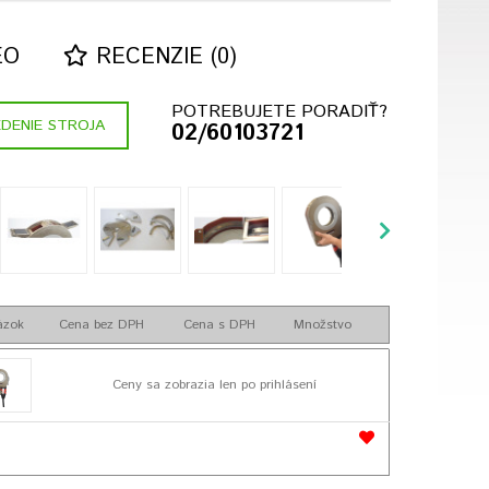
EO
RECENZIE (0)
POTREBUJETE PORADIŤ?
DENIE STROJA
02/60103721
ázok
Cena bez DPH
Cena s DPH
Množstvo
Ceny sa zobrazia len po prihlásení