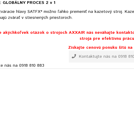
: GLOBÁLNY PROCES 2 v 1
zváracie hlavy SATFX* možno ľahko premeniť na kazetový stroj. Kaze
majú zvárať v stiesnených priestoroch.
e akýchkoľvek otázok o strojoch AXXAIR nás neváhajte kontak
stroja pre efektívnu prácu
Získajte cenovú ponuku šitú na
Kontaktujte nás na 0918 81
te nás na 0918 810 883