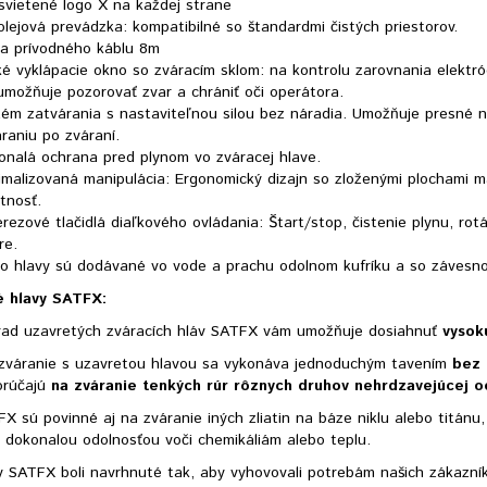
svietené logo X na každej strane
lejová prevádzka: kompatibilné so štandardmi čistých priestorov.
ka prívodného káblu 8m
é vyklápacie okno so zváracím sklom: na kontrolu zarovnania elektró
umožňuje pozorovať zvar a chrániť oči operátora.
tém zatvárania s nastaviteľnou silou bez náradia. Umožňuje presné n
raniu po zváraní.
onalá ochrana pred plynom vo zváracej hlave.
imalizovaná manipulácia: Ergonomický dizajn so zloženými plochami 
tnosť.
rezové tlačidlá diaľkového ovládania: Štart/stop, čistenie plynu, ro
re.
to hlavy sú dodávané vo vode a prachu odolnom kufríku a so závesn
é hlavy SATFX:
rad uzavretých zváracích hláv SATFX vám umožňuje dosiahnuť
vysok
 zváranie s uzavretou hlavou sa vykonáva jednoduchým tavením
bez 
orúčajú
na zváranie tenkých rúr rôznych druhov nehrdzavejúcej 
X sú povinné aj na zváranie iných zliatin na báze niklu alebo titánu, 
 s dokonalou odolnosťou voči chemikáliám alebo teplu.
 SATFX boli navrhnuté tak, aby vyhovovali potrebám našich zákazníko