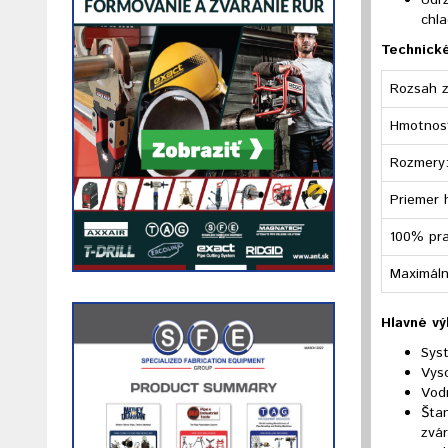
Údrž
chl
Technick
Rozsah z
Hmotnosť
Rozmery
Priemer 
100% pra
Maximáln
Hlavné vý
Sys
Vys
Vodn
Štan
zvár