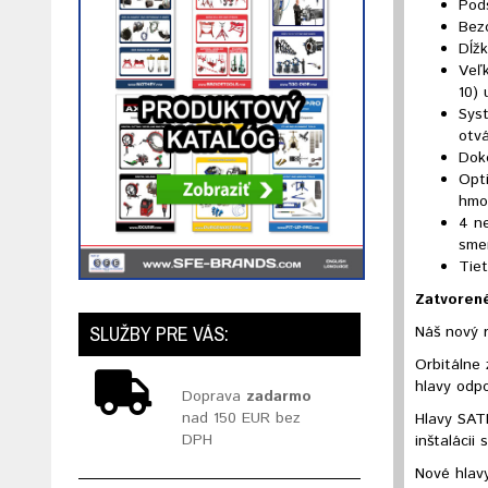
Pod
Bezo
Dĺž
Veľk
10) 
Sys
otvá
Dok
Opt
hmo
4 ne
sme
Tie
Zatvoren
SLUŽBY PRE VÁS:
Náš nový 
Orbitálne
hlavy odp
Doprava
zadarmo
nad 150 EUR bez
Hlavy SATF
DPH
inštalácii
Nové hlavy