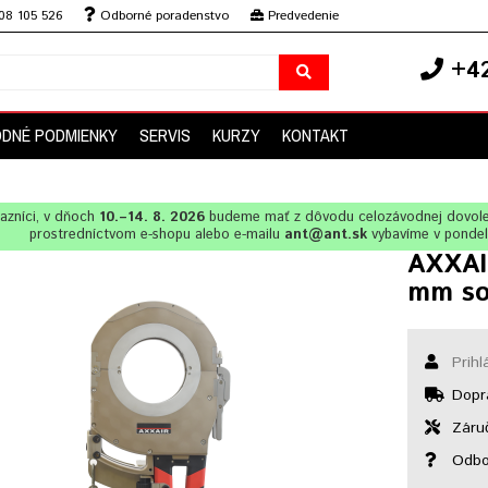
08 105 526
Odborné poradenstvo
Predvedenie
+42
DNÉ PODMIENKY
SERVIS
KURZY
KONTAKT
azníci, v dňoch
10.–14. 8. 2026
budeme mať z dôvodu celozávodnej dovol
prostredníctvom e-shopu alebo e-mailu
ant@ant.sk
vybavíme v ponde
AXXAI
mm so
Prihl
Dopr
Záruč
Odbo