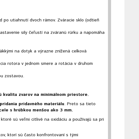
d po utiahnutí dvoch rámov. Zváracie sklo (odtieň
astavenie sily čeľustí na zváranú rúrku a napomáha
mäkkými na dotyk a výrazne znížená celková
tácia rotora v jednom smere a rotácia v druhom
ou zostavou.
ú kvalitu zvarov na minimálnom priestore.
pridania prídavného materiálu
. Preto sa tieto
ocele s hrúbkou menšou ako 3 mm.
ktoré sú veľmi citlivé na oxidáciu a používajú sa pri
v, ktorí sú často konfrontovaní s tými