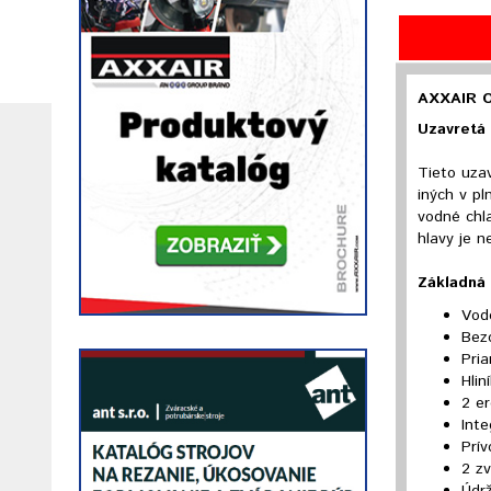
AXXAIR O
Uzavretá
Tieto uzav
iných v p
vodné chla
hlavy je n
Základná 
Vod
Bezo
Pria
Hlin
2 er
Int
Prí
2 zv