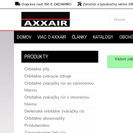
€
Doprava nad 150 € ZADARMO
Záručný a pozáručný servis 09
strojov
DOMOV
VIAC O AXXAIR
ČLÁNKY
KATALÓGY
OBCHO
PRODUKTY
Vážení zák
Orbitálne píly
Orbitálne zváracie zdroje
Orbitálne zváračky rúr so zatvorenou
hlavou
Orbitálne zváračky rúr s otvorenou
hlavou
Dielenské orbitálne zváračky rúr
Orbitálne úkosovačky
Príslušenstvo
Zarovnávanie čela rúr