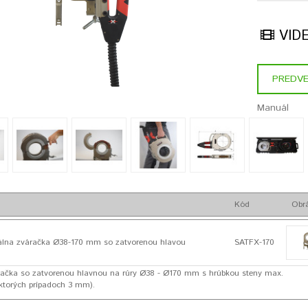
VID
PREDVE
Manuál
Kód
Obr
álna zváračka Ø38-170 mm so zatvorenou hlavou
SATFX-170
račka so zatvorenou hlavnou na rúry Ø38 - Ø170 mm s hrúbkou steny max.
ktorých prípadoch 3 mm).