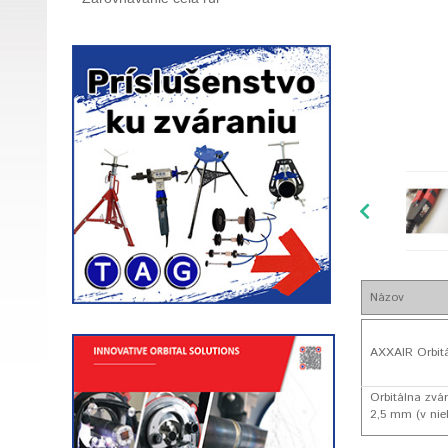
Názov
AXXAIR Orbit
Orbitálna zvá
2,5 mm (v nie