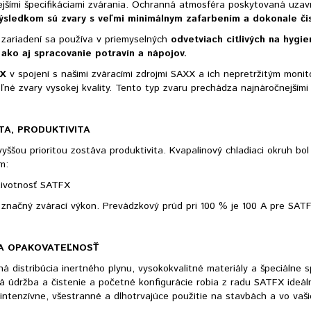
ejšími špecifikáciami zvárania. Ochranná atmosféra poskytovaná uzav
sledkom sú zvary s veľmi minimálnym zafarbením a dokonale čis
 zariadení sa používa v priemyselných
odvetviach citlivých na hygi
 ako aj spracovanie potravín a nápojov.
X
v spojení s našimi zváracími zdrojmi SAXX a ich nepretržitým moni
né zvary vysokej kvality. Tento typ zvaru prechádza najnáročnejšími
ITA, PRODUKTIVITA
yššou prioritou zostáva produktivita. Kvapalinový chladiaci okruh bo
m:
 životnosť SATFX
e značný zvárací výkon. Prevádzkový prúd pri 100 % je 100 A pre SAT
 A OPAKOVATEĽNOSŤ
á distribúcia inertného plynu, vysokokvalitné materiály a špeciálne
á údržba a čistenie a početné konfigurácie robia z radu SATFX ideá
ntenzívne, všestranné a dlhotrvajúce použitie na stavbách a vo vaši