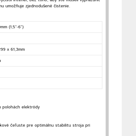
čistil interiér, bez toho, aby ste museli vyprázdniť
ému umožňuje zjednodušené čistenie.
mm (1,5“-6“)
299 x 61,3mm
m
 polohách elektródy
ové čeľuste pre optimálnu stabilitu stroja pri