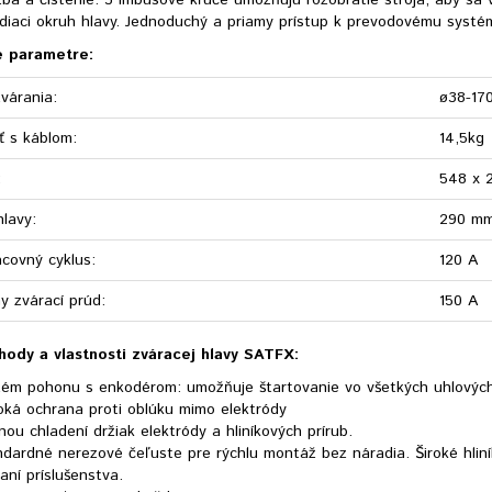
ba a čistenie: 3 imbusové kľúče umožňujú rozobratie stroja, aby sa vy
adiaci okruh hlavy. Jednoduchý a priamy prístup k prevodovému syst
é parametre:
várania:
ø38-170
 s káblom:
14,5kg
:
548 x 
hlavy:
290 m
covný cyklus:
120 A
y zvárací prúd:
150 A
hody a vlastnosti zváracej hlavy SATFX:
tém pohonu s enkodérom: umožňuje štartovanie vo všetkých uhlových
oká ochrana proti oblúku mimo elektródy
ou chladení držiak elektródy a hliníkových prírub.
dardné nerezové čeľuste pre rýchlu montáž bez náradia. Široké hliník
aní príslušenstva.