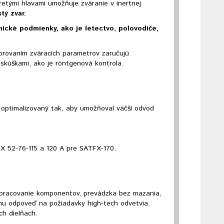
retými hlavami umožňuje zváranie v inertnej
tý zvar.
enické podmienky, ako je letectvo, polovodiče,
torovaním zváracích parametrov zaručujú
 skúškami, ako je röntgenová kontrola.
l optimalizovaný tak, aby umožňoval väčší odvod
FX 52-76-115 a 120 A pre SATFX-170.
 spracovanie komponentov, prevádzka bez mazania,
lnu odpoveď na požiadavky high-tech odvetvia.
ch dielňach.