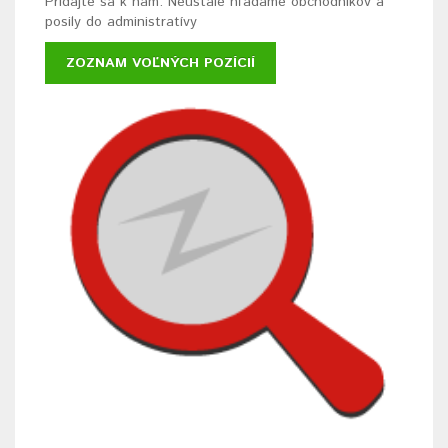
Pridajte sa k nám. Neustále hľadáme obchodníkov a
posily do administratívy
ZOZNAM VOĽNÝCH POZÍCIÍ