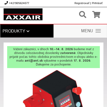
+421905624077
Registrovať
|
Prihlásiť
€
MENU
PRODUKTY
Vážení zákazníci, v dňoch
10.–14. 8. 2026
budeme mať z
dôvodu celozávodnej dovolenky
zatvorené
. Objednávky
prijaté počas tohto obdobia prostredníctvom e-shopu alebo e-
mailu
ant@ant.sk
vybavíme v pondelok
17. 8. 2026
.
Ďakujeme za pochopenie.